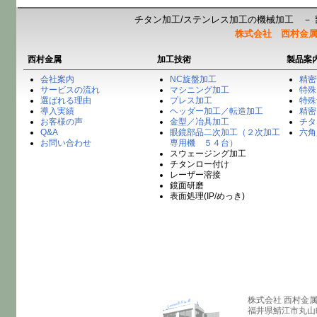
チタン加工/ステンレス加工の機械加工 － 
株式会社 西村金
西村金属
加工技術
製品案
会社案内
NC旋盤加工
精密
サービスの流れ
マシニング加工
特殊
選ばれる理由
プレス加工
特殊
導入実績
ヘッダー加工／転造加工
精密
お客様の声
金型／冶具加工
チタ
Q&A
眼鏡部品二次加工（２次加工
六角
お問い合わせ
専用機 ５４台）
スウェージング加工
チタンロー付け
レーザー溶接
鏡面研磨
表面処理(IP/めっき)
株式会社 西村金
福井県鯖江市丸山町