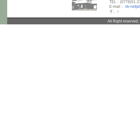
TEL：(0778)51-2
E-mail：
nk-net[at
す。）
All Right reserve