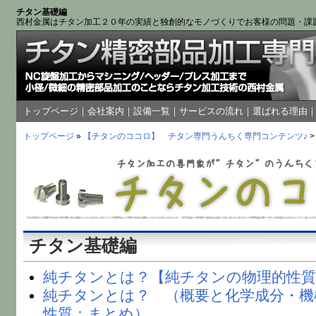
チタン基礎編
西村金属はチタン加工２０年の実績と独創的なモノづくりでお客様の問題・課
トップページ
｜
会社案内
｜
設備一覧
｜
サービスの流れ
｜
選ばれる理由
トップページ
»
【チタンのココロ】 チタン専門うんちく専門コンテンツ♪
チタン基礎編
純チタンとは？【純チタンの物理的性質
純チタンとは？ （概要と化学成分・機
性質：まとめ）